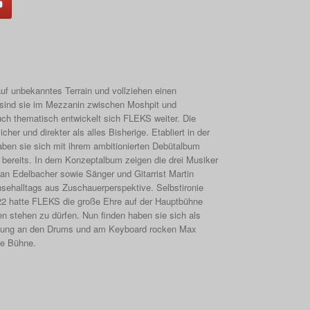
uf unbekanntes Terrain und vollziehen einen
sind sie im Mezzanin zwischen Moshpit und
uch thematisch entwickelt sich FLEKS weiter. Die
her und direkter als alles Bisherige. Etabliert in der
aben sie sich mit ihrem ambitionierten Debütalbum
) bereits. In dem Konzeptalbum zeigen die drei Musiker
n Edelbacher sowie Sänger und Gitarrist Martin
sehalltags aus Zuschau­erperspektive. Selbstironie
022 hatte FLEKS die große Ehre auf der Hauptbühne
en stehen zu dürfen. Nun finden haben sie sich als
tzung an den Drums und am Keyboard rocken Max
ie Bühne.