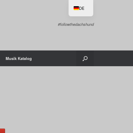
DE
EN
#followthedachshund
Musik Katalog