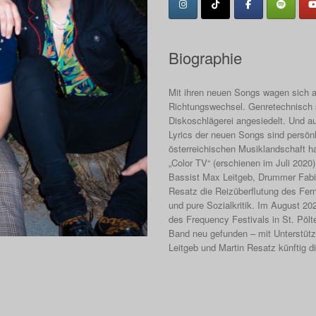
Biographie
Mit ihren neuen Songs wagen sich a
Richtungswechsel. Genretechnisch 
Diskoschlägerei angesiedelt. Und a
Lyrics der neuen Songs sind persönlic
österreichischen Musiklandschaft h
„Color TV“ (erschienen im Juli 2020
Bassist Max Leitgeb, Drummer Fabia
Resatz die Reizüberflutung des Fern
und pure Sozialkritik. Im August 2
des Frequency Festivals in St. Pölt
Band neu gefunden – mit Unterstü
Leitgeb und Martin Resatz künftig d