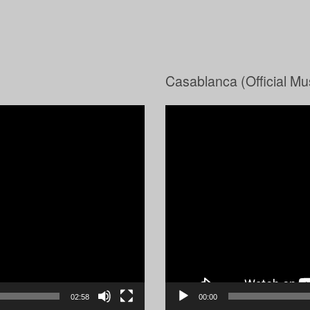
Casablanca (Official Mu
Video-
Player
02:58
00:00