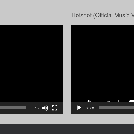
Hotshot (Official Music 
Video-
Player
01:15
00:00