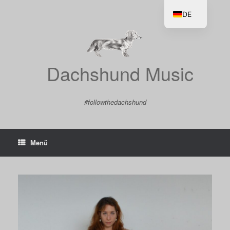
Zum
Inhalt
DE
springen
EN
Dachshund Music
#followthedachshund
Menü