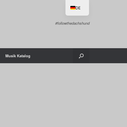
DE
EN
#followthedachshund
Musik Katalog