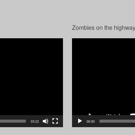
Zombies on the highway
Video-
Player
03:22
00:00