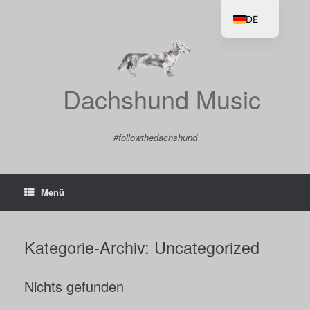
Zum
Inhalt
DE
springen
EN
Dachshund Music
#followthedachshund
Menü
Kategorie-Archiv:
Uncategorized
Nichts gefunden