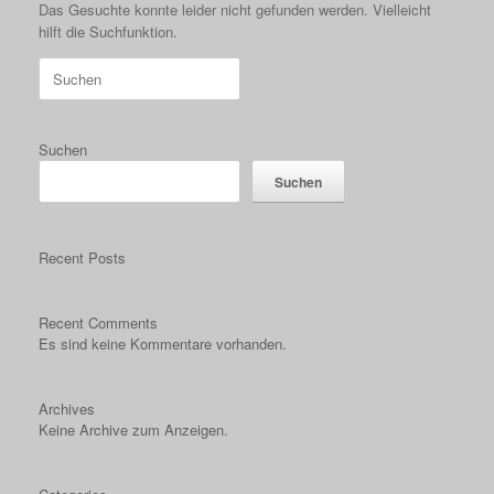
Das Gesuchte konnte leider nicht gefunden werden. Vielleicht
hilft die Suchfunktion.
Suchen
nach:
Suchen
Suchen
Recent Posts
Recent Comments
Es sind keine Kommentare vorhanden.
Archives
Keine Archive zum Anzeigen.